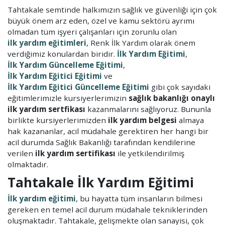
Tahtakale semtinde halkımızın sağlık ve güvenliği için çok
büyük önem arz eden, özel ve kamu sektörü ayrımı
olmadan tüm işyeri çalışanları için zorunlu olan
ilk yardım eğitimleri
, Renk İlk Yardım olarak önem
verdiğimiz konulardan biridir.
İlk Yardım Eğitimi
,
İlk Yardım Güncelleme Eğitimi
,
İlk Yardım Eğitici Eğitimi
ve
İlk Yardım Eğitici Güncelleme Eğitimi
gibi çok sayıdaki
eğitimlerimizle kursiyerlerimizin
sağlık bakanlığı onaylı
ilk yardım sertfikası
kazanmalarını sağlıyoruz. Bununla
birlikte kursiyerlerimizden
ilk yardım belgesi
almaya
hak kazananlar, acil müdahale gerektiren her hangi bir
acil durumda Sağlık Bakanlığı tarafından kendilerine
verilen
ilk yardım sertifikası
ile yetkilendirilmiş
olmaktadır.
Tahtakale İlk Yardım Eğitimi
İlk yardım eğitimi
, bu hayatta tüm insanların bilmesi
gereken en temel acil durum müdahale tekniklerinden
oluşmaktadır. Tahtakale, gelişmekte olan sanayisi, çok