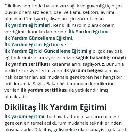
Dikilitaş semtinde halkımızın sağlık ve güvenliği için çok
büyük önem arz eden, özel ve kamu sektörü ayrımı
olmadan tüm işyeri çalışanları için zorunlu olan
ilk yardım eğitimleri
, Renk İlk Yardım olarak önem
verdiğimiz konulardan biridir.
İlk Yardım Eğitimi
,
İlk Yardım Güncelleme Eğitimi
,
İlk Yardım Eğitici Eğitimi
ve
İlk Yardım Eğitici Güncelleme Eğitimi
gibi çok sayıdaki
eğitimlerimizle kursiyerlerimizin
sağlık bakanlığı onaylı
ilk yardım sertfikası
kazanmalarını sağlıyoruz. Bununla
birlikte kursiyerlerimizden
ilk yardım belgesi
almaya
hak kazananlar, acil müdahale gerektiren her hangi bir
acil durumda Sağlık Bakanlığı tarafından kendilerine
verilen
ilk yardım sertifikası
ile yetkilendirilmiş
olmaktadır.
Dikilitaş İlk Yardım Eğitimi
İlk yardım eğitimi
, bu hayatta tüm insanların bilmesi
gereken en temel acil durum müdahale tekniklerinden
oluşmaktadır. Dikilitaş, gelişmekte olan sanayisi, çok farklı