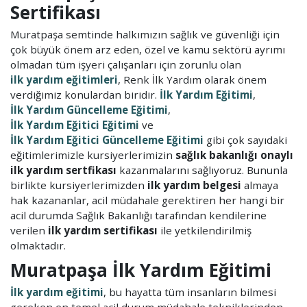
Sertifikası
Muratpaşa semtinde halkımızın sağlık ve güvenliği için
çok büyük önem arz eden, özel ve kamu sektörü ayrımı
olmadan tüm işyeri çalışanları için zorunlu olan
ilk yardım eğitimleri
, Renk İlk Yardım olarak önem
verdiğimiz konulardan biridir.
İlk Yardım Eğitimi
,
İlk Yardım Güncelleme Eğitimi
,
İlk Yardım Eğitici Eğitimi
ve
İlk Yardım Eğitici Güncelleme Eğitimi
gibi çok sayıdaki
eğitimlerimizle kursiyerlerimizin
sağlık bakanlığı onaylı
ilk yardım sertfikası
kazanmalarını sağlıyoruz. Bununla
birlikte kursiyerlerimizden
ilk yardım belgesi
almaya
hak kazananlar, acil müdahale gerektiren her hangi bir
acil durumda Sağlık Bakanlığı tarafından kendilerine
verilen
ilk yardım sertifikası
ile yetkilendirilmiş
olmaktadır.
Muratpaşa İlk Yardım Eğitimi
İlk yardım eğitimi
, bu hayatta tüm insanların bilmesi
gereken en temel acil durum müdahale tekniklerinden