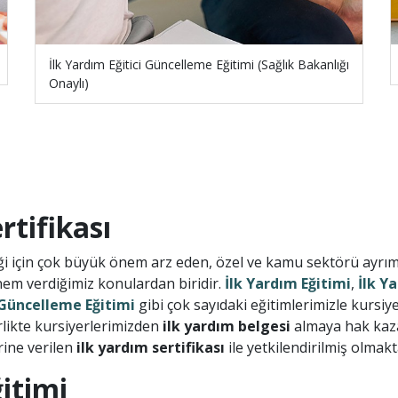
İlk Yardım Eğitici Güncelleme Eğitimi (Sağlık Bakanlığı
Onaylı)
tifikası
i için çok büyük önem arz eden, özel ve kamu sektörü ayrımı 
nem verdiğimiz konulardan biridir.
İlk Yardım Eğitimi
,
İlk Y
i Güncelleme Eğitimi
gibi çok sayıdaki eğitimlerimizle kursiy
likte kursiyerlerimizden
ilk yardım belgesi
almaya hak kaza
rine verilen
ilk yardım sertifikası
ile yetkilendirilmiş olmakt
itimi