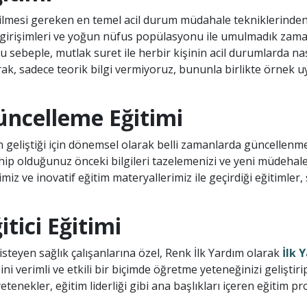
bilmesi gereken en temel acil durum müdahale tekniklerinde
ör girişimleri ve yoğun nüfus popülasyonu ile umulmadık za
Bu sebeple, mutlak suret ile herbir kişinin acil durumlarda 
k, sadece teorik bilgi vermiyoruz, bununla birlikte örnek uyg
üncelleme Eğitimi
ün geliştiği için dönemsel olarak belli zamanlarda güncellen
ip olduğunuz önceki bilgileri tazelemenizi ve yeni müdehale
iz ve inovatif eğitim materyallerimiz ile geçirdiği eğitimler
tici Eğitimi
teyen sağlık çalışanlarına özel, Renk İlk Yardım olarak
İlk 
ni verimli ve etkili bir biçimde öğretme yeteneğinizi geliştiri
yetenekler, eğitim liderliği gibi ana başlıkları içeren eğitim p