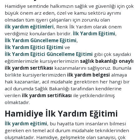
Hamidiye semtinde halkımızın sağlık ve güvenliği için çok
büyük önem arz eden, özel ve kamu sektörü ayrımı
olmadan tüm işyeri çalışanları için zorunlu olan
ilk yardım eğitimleri
, Renk İlk Yardım olarak önem
verdiğimiz konulardan biridir.
İlk Yardım Eğitimi
,
İlk Yardım Güncelleme Eğitimi
,
İlk Yardım Eğitici Eğitimi
ve
İlk Yardım Eğitici Güncelleme Eğitimi
gibi çok sayıdaki
eğitimlerimizle kursiyerlerimizin
sağlık bakanlığı onaylı
ilk yardım sertfikası
kazanmalarını sağlıyoruz. Bununla
birlikte kursiyerlerimizden
ilk yardım belgesi
almaya
hak kazananlar, acil müdahale gerektiren her hangi bir
acil durumda Sağlık Bakanlığı tarafından kendilerine
verilen
ilk yardım sertifikası
ile yetkilendirilmiş
olmaktadır.
Hamidiye İlk Yardım Eğitimi
İlk yardım eğitimi
, bu hayatta tüm insanların bilmesi
gereken en temel acil durum müdahale tekniklerinden
oluşmaktadır. Hamidiye, gelişmekte olan sanayisi, çok