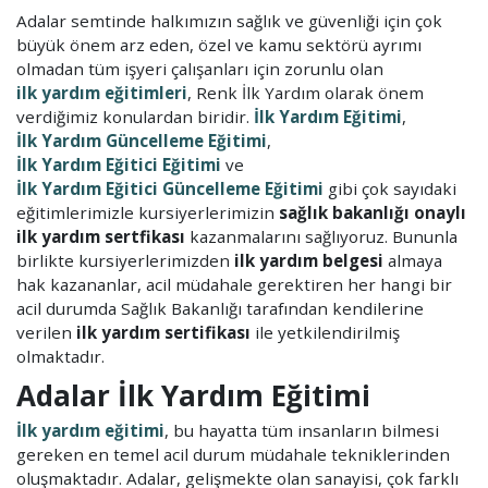
Adalar semtinde halkımızın sağlık ve güvenliği için çok
büyük önem arz eden, özel ve kamu sektörü ayrımı
olmadan tüm işyeri çalışanları için zorunlu olan
ilk yardım eğitimleri
, Renk İlk Yardım olarak önem
verdiğimiz konulardan biridir.
İlk Yardım Eğitimi
,
İlk Yardım Güncelleme Eğitimi
,
İlk Yardım Eğitici Eğitimi
ve
İlk Yardım Eğitici Güncelleme Eğitimi
gibi çok sayıdaki
eğitimlerimizle kursiyerlerimizin
sağlık bakanlığı onaylı
ilk yardım sertfikası
kazanmalarını sağlıyoruz. Bununla
birlikte kursiyerlerimizden
ilk yardım belgesi
almaya
hak kazananlar, acil müdahale gerektiren her hangi bir
acil durumda Sağlık Bakanlığı tarafından kendilerine
verilen
ilk yardım sertifikası
ile yetkilendirilmiş
olmaktadır.
Adalar İlk Yardım Eğitimi
İlk yardım eğitimi
, bu hayatta tüm insanların bilmesi
gereken en temel acil durum müdahale tekniklerinden
oluşmaktadır. Adalar, gelişmekte olan sanayisi, çok farklı