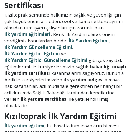
Sertifikası
Kızıltoprak semtinde halkımızın sağlık ve güvenliği için
çok büyük önem arz eden, özel ve kamu sektörü ayrımı
olmadan tüm işyeri çalışanları için zorunlu olan
ilk yardım eğitimleri
, Renk İlk Yardım olarak önem
verdiğimiz konulardan biridir.
İlk Yardım Eğitimi
,
İlk Yardım Güncelleme Eğitimi
,
İlk Yardım Eğitici Eğitimi
ve
İlk Yardım Eğitici Güncelleme Eğitimi
gibi çok sayıdaki
eğitimlerimizle kursiyerlerimizin
sağlık bakanlığı onaylı
ilk yardım sertfikası
kazanmalarını sağlıyoruz. Bununla
birlikte kursiyerlerimizden
ilk yardım belgesi
almaya
hak kazananlar, acil müdahale gerektiren her hangi bir
acil durumda Sağlık Bakanlığı tarafından kendilerine
verilen
ilk yardım sertifikası
ile yetkilendirilmiş
olmaktadır.
Kızıltoprak İlk Yardım Eğitimi
İlk yardım eğitimi
, bu hayatta tüm insanların bilmesi
gereken en temel acil durum müdahale tekniklerinden