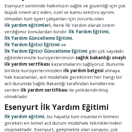
Esenyurt semtinde halkımızın sağlık ve güvenliği için çok
büyük önem arz eden, özel ve kamu sektörü ayrımı
olmadan tüm işyeri çalışanları için zorunlu olan
ilk yardım eğitimleri
, Renk İlk Yardım olarak önem
verdiğimiz konulardan biridir.
İlk Yardım Eğitimi
,
İlk Yardım Güncelleme Eğitimi
,
İlk Yardım Eğitici Eğitimi
ve
İlk Yardım Eğitici Güncelleme Eğitimi
gibi çok sayıdaki
eğitimlerimizle kursiyerlerimizin
sağlık bakanlığı onaylı
ilk yardım sertfikası
kazanmalarını sağlıyoruz. Bununla
birlikte kursiyerlerimizden
ilk yardım belgesi
almaya
hak kazananlar, acil müdahale gerektiren her hangi bir
acil durumda Sağlık Bakanlığı tarafından kendilerine
verilen
ilk yardım sertifikası
ile yetkilendirilmiş
olmaktadır.
Esenyurt İlk Yardım Eğitimi
İlk yardım eğitimi
, bu hayatta tüm insanların bilmesi
gereken en temel acil durum müdahale tekniklerinden
oluşmaktadır. Esenyurt, gelişmekte olan sanayisi, çok