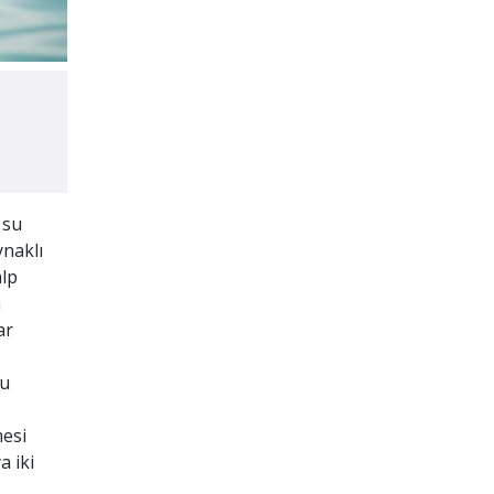
 su
ynaklı
alp
n
ar
bu
mesi
a iki