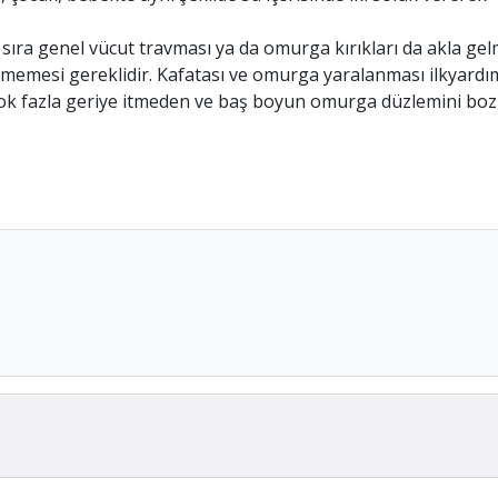
ıra genel vücut travması ya da omurga kırıkları da akla gelm
lmemesi gereklidir. Kafatası ve omurga yaralanması ilkyardım
 çok fazla geriye itmeden ve baş boyun omurga düzlemini b