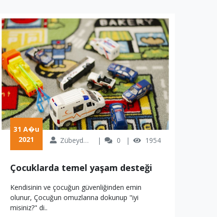
 31 A�u 
 1 Eyl 
2021
2
Zübeyde Özkan
0
1954
Çocuklarda temel yaşam desteği
Y
Kendisinin ve çocuğun güvenliğinden emin
Yeti
olunur, Çocuğun omuzlarına dokunup "iyi
Solu
misiniz?" di..
hast