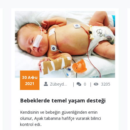
 30 A�u 
2021
Zübeyde Özkan
0
3205
Bebeklerde temel yaşam desteği
Kendisinin ve bebeğin güvenliğinden emin
olunur, Ayak tabanına hafifçe vurarak bilinci
kontrol edi..