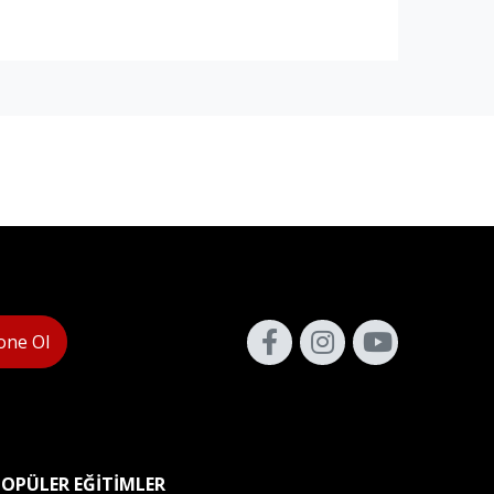
one Ol
POPÜLER EĞITIMLER