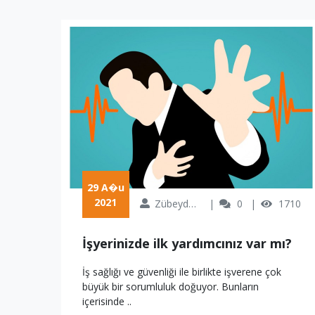
 29 A�u 
2021
Zübeyde Özkan
0
1710
İşyerinizde ilk yardımcınız var mı?
İş sağlığı ve güvenliği ile birlikte işverene çok
büyük bir sorumluluk doğuyor. Bunların
içerisinde ..