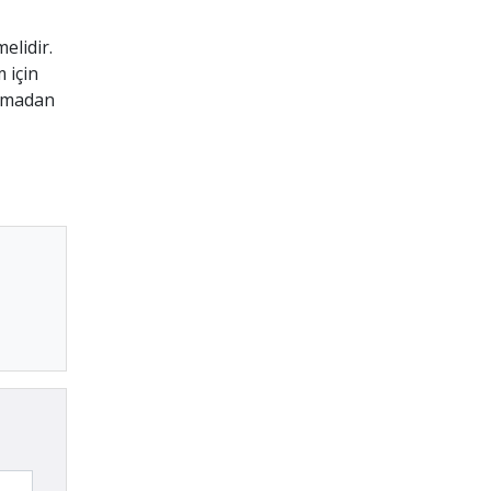
elidir.
 için
ozmadan