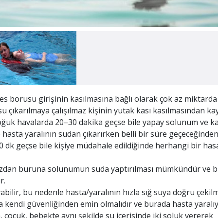
s borusu girişinin kasılmasına bağlı olarak çok az miktarda
u çıkarılmaya çalışılmaz kişinin yutak kası kasılmasından ka
soğuk havalarda 20–30 dakika geçse bile yapay solunum ve k
 hasta yaralının sudan çıkarırken belli bir süre geçeceğinde
0 dk geçse bile kişiye müdahale edildiğinde herhangi bir has
ğızdan buruna solunumun suda yaptırılması mümkündür ve 
r.
lir, bu nedenle hasta/yaralının hızla sığ suya doğru çekil
ra kendi güvenliğinden emin olmalıdır ve burada hasta yaralıy
n, çocuk, bebekte aynı şekilde su içerisinde iki soluk vererek