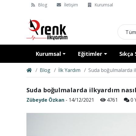
Blog
İletişim
Kurumsal
Tüm
Kurumsal
Eğitimler
Sıkça 
Blog
İlk Yardım
Suda boğulmalarda il
Suda boğulmalarda ilkyardım nasıl
Zübeyde Özkan
- 14/12/2021
4761
0 