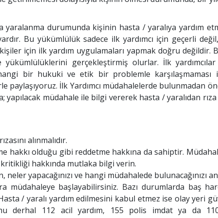
ya yaralanma durumunda kişinin hasta / yaralıya yardım et
rdır. Bu yükümlülük sadece ilk yardımcı için geçerli değil,
 kişiler için ilk yardım uygulamaları yapmak doğru değildir. B
yükümlülüklerini gerçekleştirmiş olurlar. İlk yardımcılar
erhangi bir hukuki ve etik bir problemle karşılaşmaması i
lerle paylaşıyoruz. İlk Yardımcı müdahalelerde bulunmadan ö
sa; yapılacak müdahale ile bilgi vererek hasta / yaralıdan rıza
zasını alınmalıdır.
tme hakkı olduğu gibi reddetme hakkına da sahiptir. Müdaha
itikliği hakkında mutlaka bilgi verin.
n, neler yapacağınızı ve hangi müdahalede bulunacağınızı anl
ra müdahaleye başlayabilirsiniz. Bazı durumlarda baş har
 Hasta / yaralı yardım edilmesini kabul etmez ise olay yeri gü
mu derhal 112 acil yardım, 155 polis imdat ya da 110