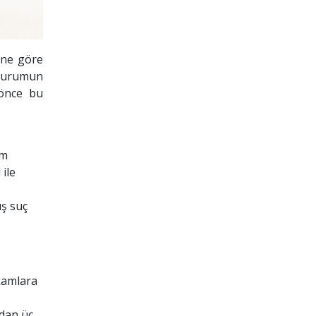
üne göre
 durumun
 önce bu
im
 ile
ış suç
kamlara
ldan üç