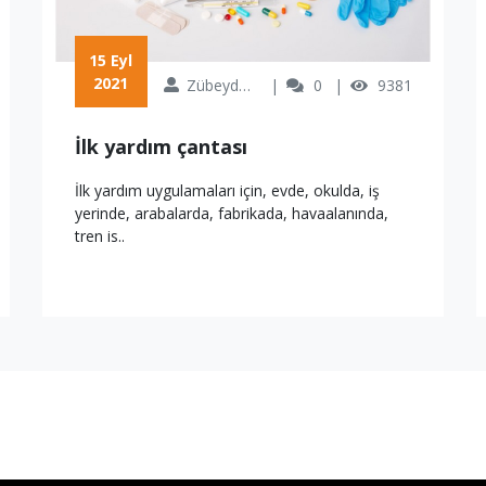
 15 Eyl 
2021
Zübeyde Özkan
0
9381
İlk yardım çantası
İlk yardım uygulamaları için, evde, okulda, iş
yerinde, arabalarda, fabrikada, havaalanında,
tren is..