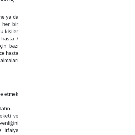
me ya da
 her bir
u kişiler
 hasta /
çin bazı
nce hasta
 almaları
le etmek
atın.
eketi ve
venliğini
 itfaiye