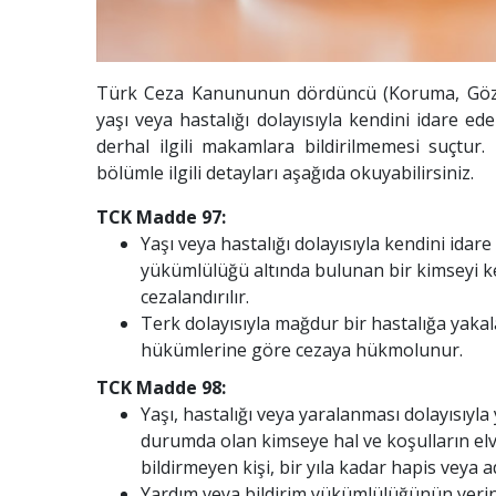
Türk Ceza Kanununun dördüncü (Koruma, Gözet
yaşı veya hastalığı dolayısıyla kendini idare
derhal ilgili makamlara bildirilmemesi suçtu
bölümle ilgili detayları aşağıda okuyabilirsiniz.
TCK Madde 97:
Yaşı veya hastalığı dolayısıyla kendini i
yükümlülüğü altında bulunan bir kimseyi kend
cezalandırılır.
Terk dolayısıyla mağdur bir hastalığa yaka
hükümlerine göre cezaya hükmolunur.
TCK Madde 98:
Yaşı, hastalığı veya yaralanması dolayısıy
durumda olan kimseye hal ve koşulların el
bildirmeyen kişi, bir yıla kadar hapis veya adl
Yardım veya bildirim yükümlülüğünün yerine