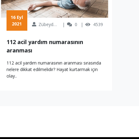
 16 Eyl 
 17 Eyl 
2021
2
Zübeyde Özkan
0
4539
112 acil yardım numarasının
K
aranması
Kütü
omu
112 acil yardım numarasının aranması sırasında
hast
nelere dikkat edilmelidir? Hayat kurtarmak için
olay..