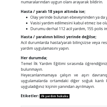
numaralarından uygun olanı arayarak bildirin.
Hasta / yaralı 18 yaşın altında ise;
Olay yerinde bulunan ebeveyninden ya da ya
Vasisi yardım edilmesini kabul etmez ise ola
Durumu derhal 112 acil yardım, 155 polis i
Hasta / yaralının bilinci yerinde değilse;
Acil durumlarda hasta/yaralı bilinçsizse veya re
yardım uygulamasını yapın.
Her durumda;
Temel İlk Yardım Eğitimi sırasında öğrendiğini
bulunmayın.
Heyecanlanmamaya çalışın ve aşırı davranı
uygulamalarda ortamdaki diğer soğuk kanlı ki
uyguladığınız kişinin yanından ayrılmayın.
Etiketler:
ilk yardım hukuku