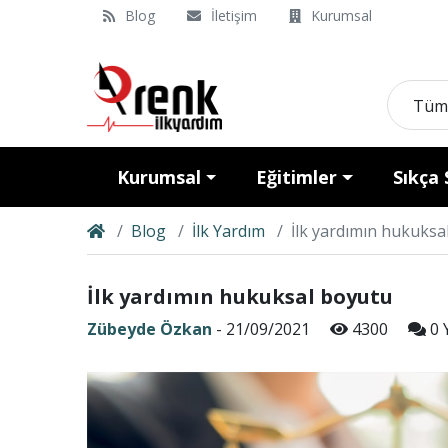
Blog
İletişim
Kurumsal
Tüm
Kurumsal
Eğitimler
Sıkça 
Blog
İlk Yardım
İlk yardımın hukuksa
İlk yardımın hukuksal boyutu
Zübeyde Özkan
- 21/09/2021
4300
0 