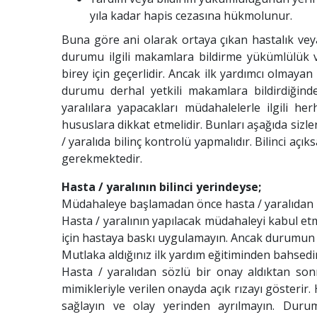
yıla kadar hapis cezasına hükmolunur.
Buna göre ani olarak ortaya çıkan hastalık ve
durumu ilgili makamlara bildirme yükümlülük va
birey için geçerlidir. Ancak ilk yardımcı olmayan
durumu derhal yetkili makamlara bildirdiğinde 
yaralılara yapacakları müdahalelerle ilgili h
hususlara dikkat etmelidir. Bunları aşağıda siz
/ yaralıda bilinç kontrolü yapmalıdır. Bilinci açık
gerekmektedir.
Hasta / yaralının bilinci yerindeyse;
Müdahaleye başlamadan önce hasta / yaralıdan rı
Hasta / yaralının yapılacak müdahaleyi kabul e
için hastaya baskı uygulamayın. Ancak durumun kr
Mutlaka aldığınız ilk yardım eğitiminden bahsedi
Hasta / yaralıdan sözlü bir onay aldıktan son
mimikleriyle verilen onayda açık rızayı gösterir.
sağlayın ve olay yerinden ayrılmayın. Duru