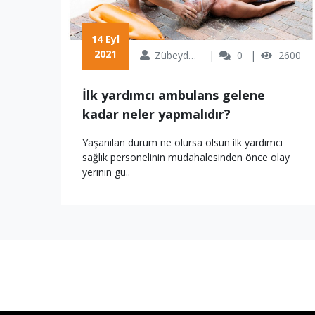
 14 Eyl 
2021
Zübeyde Özkan
0
2600
İlk yardımcı ambulans gelene
kadar neler yapmalıdır?
Yaşanılan durum ne olursa olsun ilk yardımcı
sağlık personelinin müdahalesinden önce olay
yerinin gü..