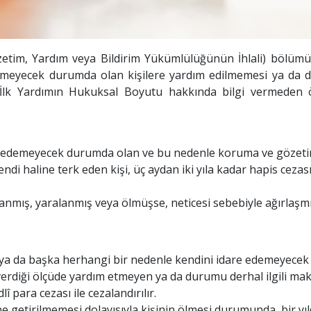
im, Yardım veya Bildirim Yükümlülüğünün İhlali) bölüm
 edemeyecek durumda olan kişilere yardım edilmemesi ya da
r. İlk Yardımın Hukuksal Boyutu hakkında bilgi vermeden
dare edemeyecek durumda olan ve bu nedenle koruma ve gözet
i haline terk eden kişi, üç aydan iki yıla kadar hapis cezası
lanmış, yaralanmış veya ölmüşse, neticesi sebebiyle ağırlaşm
la ya da başka herhangi bir nedenle kendini idare edemeyecek
verdiği ölçüde yardım etmeyen ya da durumu derhal ilgili ma
î para cezası ile cezalandırılır.
 getirilmemesi dolayısıyla kişinin ölmesi durumunda, bir yı