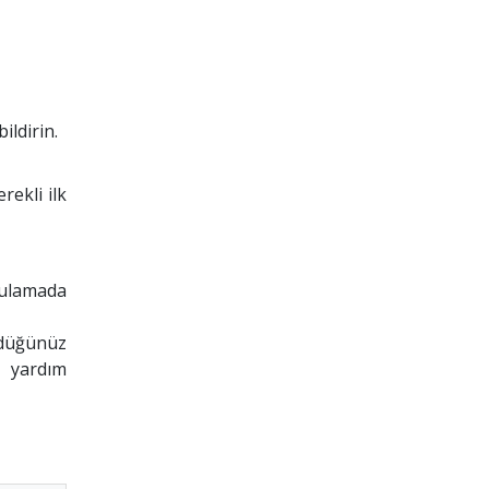
ildirin.
rekli ilk
gulamada
ndüğünüz
k yardım