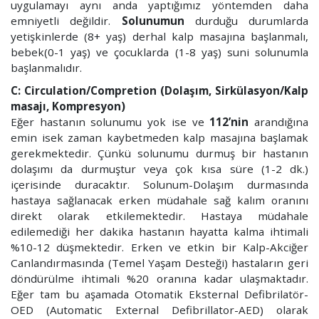
uygulamayı aynı anda yaptığımız yöntemden daha
emniyetli değildir.
Solunumun
durduğu durumlarda
yetişkinlerde (8+ yaş) derhal kalp masajına başlanmalı,
bebek(0-1 yaş) ve çocuklarda (1-8 yaş) suni solunumla
başlanmalıdır.
C: Circulation/Compretion (Dolaşım, Sirkülasyon/Kalp
masajı, Kompresyon)
Eğer hastanın solunumu yok ise ve
112’nin
arandığına
emin isek zaman kaybetmeden kalp masajına başlamak
gerekmektedir. Çünkü solunumu durmuş bir hastanın
dolaşımı da durmuştur veya çok kısa süre (1-2 dk.)
içerisinde duracaktır. Solunum-Dolaşım durmasında
hastaya sağlanacak erken müdahale sağ kalım oranını
direkt olarak etkilemektedir. Hastaya müdahale
edilemediği her dakika hastanın hayatta kalma ihtimali
%10-12 düşmektedir. Erken ve etkin bir Kalp-Akciğer
Canlandırmasında (Temel Yaşam Desteği) hastaların geri
döndürülme ihtimali %20 oranına kadar ulaşmaktadır.
Eğer tam bu aşamada Otomatik Eksternal Defibrilatör-
OED (Automatic External Defibrillator-AED) olarak