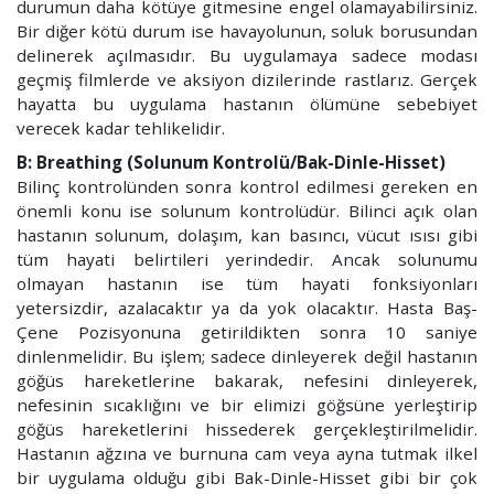
durumun daha kötüye gitmesine engel olamayabilirsiniz.
Bir diğer kötü durum ise havayolunun, soluk borusundan
delinerek açılmasıdır. Bu uygulamaya sadece modası
geçmiş filmlerde ve aksiyon dizilerinde rastlarız. Gerçek
hayatta bu uygulama hastanın ölümüne sebebiyet
verecek kadar tehlikelidir.
B: Breathing (Solunum Kontrolü/Bak-Dinle-Hisset)
Bilinç kontrolünden sonra kontrol edilmesi gereken en
önemli konu ise solunum kontrolüdür. Bilinci açık olan
hastanın solunum, dolaşım, kan basıncı, vücut ısısı gibi
tüm hayati belirtileri yerindedir. Ancak solunumu
olmayan hastanın ise tüm hayati fonksiyonları
yetersizdir, azalacaktır ya da yok olacaktır. Hasta Baş-
Çene Pozisyonuna getirildikten sonra 10 saniye
dinlenmelidir. Bu işlem; sadece dinleyerek değil hastanın
göğüs hareketlerine bakarak, nefesini dinleyerek,
nefesinin sıcaklığını ve bir elimizi göğsüne yerleştirip
göğüs hareketlerini hissederek gerçekleştirilmelidir.
Hastanın ağzına ve burnuna cam veya ayna tutmak ilkel
bir uygulama olduğu gibi Bak-Dinle-Hisset gibi bir çok