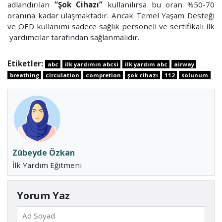
adlandırılan
“Şok Cihazı”
kullanılırsa bu oran %50-70
oranına kadar ulaşmaktadır. Ancak Temel Yaşam Desteği
ve OED kullanımı sadece sağlık personeli ve sertifikalı ilk
yardımcılar tarafından sağlanmalıdır.
Etiketler:
abc
ilk yardımın abcsi
ilk yardım abc
airway
breathing
circulation
compretion
şok cihazı
112
solunum
Zübeyde Özkan
İlk Yardım Eğitmeni
Yorum Yaz