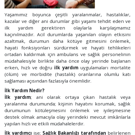
Yaşamımız boyunca çeşitli yaralanmalar, hastalıklar,
kazalar ve diğer ani durumlar gibi yaşamı tehdit eden ve
ilk yardım gerektiren olaylarla karşılaşmamız
kaçınılmazdır. Acil durumlarda yaşanılan olayın etkisini
azaltmak, durumun daha kötüye gitmesini önlemek,
hayati fonksiyonları sürdürmek ve hayati tehlikeleri
ortadan kaldırmak için ambulans ve sağlık personelinin
müdahalesiyle birlikte daha önce olay yerinde başlanan
erken, hızlı ve doğru
ilk yardım
uygulamaları mortalite
(ölüm) ve morbidite (hastalık) oranlarına olumlu katı
sağlaması açısından fazlasıyla önemlidir.
İlk Yardım Nedir?
İlk yardım
; ani olarak ortaya çıkan hastalık veya
yaralanma durumunda; kişinin hayatını korumak, sağlık
durumunun kötüleşmesini önlemek ve iyileşmesine
destek olmak amacıyla olay yerindeki mevcut imkânlarla
yapılan hızlı ve etkili müdahalelerdir.
İlk yardımcı
ise;
Sağlık Bakanlığı tarafından
belirlenen