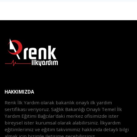
HAKKIMIZDA
Renk İlk Yardım olarak bakanlık onaylı ilk yardım
sertifikası veriyoruz. Sağlık Bakanlığı Onaylı Temel İlk
Yardım Eğitimi Bağcılar'daki merkez ofisimizde ister
bireysel ister kurumsal olarak alabilirsiniz. İlkyardım
eğitimlerimiz ve eğitim takvimimiz hakkında detaylı bilgi
almak için bizimle iletişime geçebilirsiniz.