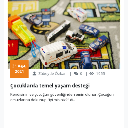
 31 A�u 
2021
Zübeyde Özkan
0
1955
Çocuklarda temel yaşam desteği
Kendisinin ve çocuğun güvenliğinden emin olunur, Çocuğun
omuzlarına dokunup "iyi misiniz?" di..